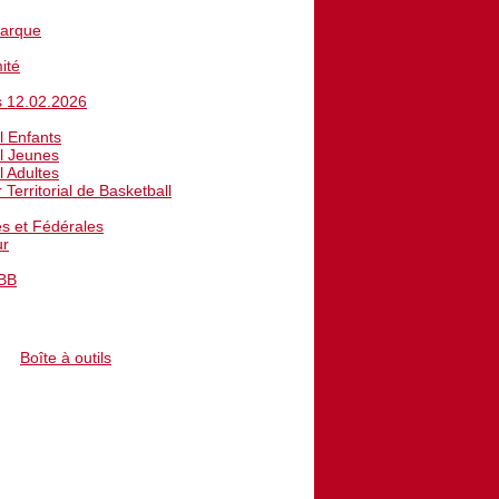
Marque
ité
s 12.02.2026
l Enfants
l Jeunes
l Adultes
Territorial de Basketball
es et Fédérales
ur
FBB
IR-PLAY
Boîte à outils