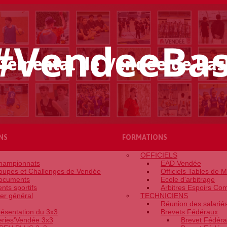
temental de Vendée de Bas
NS
FORMATIONS
OFFICIELS
hampionnats
EAD Vendée
oupes et Challenges de Vendée
Officiels Tables de 
ocuments
Ecole d'arbitrage
nts sportifs
Arbitres Espoirs Com
er général
TECHNICIENS
Réunion des salarié
résentation du 3x3
Brevets Fédéraux
eries'Vendée 3x3
Brevet Fédéra