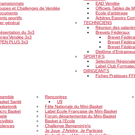
hampionnats
EAD Vendée
oupes et Challenges de Vendée
Officiels Tables de 
ocuments
Ecole d'arbitrage
nts sportifs
Arbitres Espoirs Com
er général
TECHNICIENS
Réunion des salarié
résentation du 3x3
Brevets Fédéraux
eries'Vendée 3x3
Brevet Fédéra
PEN PLUS 3x3
Brevet Fédéra
Brevet Fédéra
Diplôme d'Entraineur 
SPORTIFS
Sélections Régional
Label Club Formate
DIRIGEANTS
Fiches Pratiques F
MENT
JEUNESSE
FA
nsemble
Rencontres
asket Santé
U9
asketonik
Fête Nationale du Mini-Basket
icro Basket
Label Ecole Française de Mini-Basket
neté
Forum départemental du Mini-Basket
civilités
Basket à l'Ecole
iolences
Challenge Benjamin(e)s
Je Joue, J'Arbitre, Je Participe