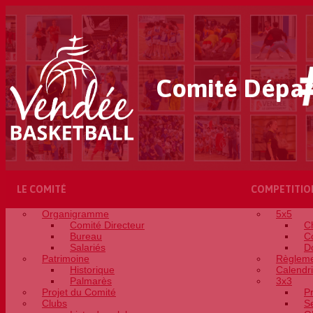
Comité Dépar
LE COMITÉ
COMPETITIO
Organigramme
5x5
Comité Directeur
C
Bureau
C
Salariés
D
Patrimoine
Règleme
Historique
Calendri
Palmarès
3x3
Projet du Comité
P
Clubs
S