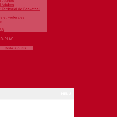
l Jeunes
l Adultes
Territorial de Basketball
es et Fédérales
ur
FBB
IR-PLAY
Boîte à outils
MENU