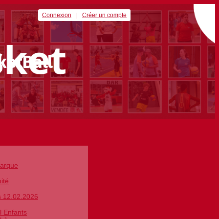
Connexion
Créer un compte
ketBall
Marque
ité
s 12.02.2026
l Enfants