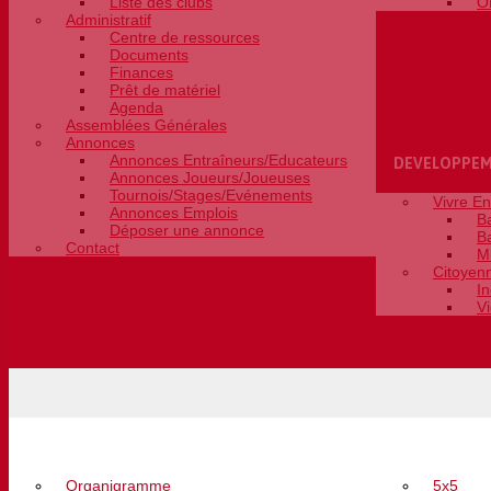
Liste des clubs
O
Administratif
Centre de ressources
Documents
Finances
Prêt de matériel
Agenda
Assemblées Générales
Annonces
Annonces Entraîneurs/Educateurs
DEVELOPPE
Annonces Joueurs/Joueuses
Tournois/Stages/Evénements
Vivre E
Annonces Emplois
B
Déposer une annonce
B
Contact
M
Citoyen
In
V
LE COMITÉ
COMPETITIO
Organigramme
5x5