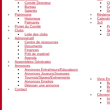
Comité Directeur
C
Bureau
C
Salariés
D
Patrimoine
Règleme
Historique
Calendri
Palmarès
3x3
Projet du Comité
P
Clubs
S
Liste des clubs
O
Administratif
Centre de ressources
Documents
Finances
Prêt de matériel
Agenda
Assemblées Générales
Annonces
Annonces Entraîneurs/Educateurs
DEVELOPPE
Annonces Joueurs/Joueuses
Tournois/Stages/Evénements
Vivre E
Annonces Emplois
B
Déposer une annonce
B
Contact
M
Citoyen
In
V