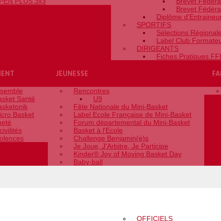
PEN PLUS 3x3
Brevet Fédéra
Brevet Fédéra
Diplôme d'Entraineur 
SPORTIFS
Sélections Régional
Label Club Formate
DIRIGEANTS
Fiches Pratiques F
MENT
JEUNESSE
FA
nsemble
Rencontres
asket Santé
U9
asketonik
Fête Nationale du Mini-Basket
icro Basket
Label Ecole Française de Mini-Basket
neté
Forum départemental du Mini-Basket
civilités
Basket à l'Ecole
iolences
Challenge Benjamin(e)s
Je Joue, J'Arbitre, Je Participe
Kinder® Joy of Moving Basket Day
Baby-ball
NS
FORMATIONS
OFFICIELS