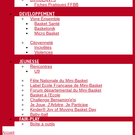
Fiches Pratiques FFBB
DEVELOPPEMENT
Vivre Ensemble
Basket Santé
Basketonik
Micro Basket
Citoyenneté
Incivilités
Violences
JEUNESSE
Rencontres
U9
Fête Nationale du Mini-Basket
Label Ecole Française de Mini-Basket
Forum départemental du Mini-Basket
Basket à l'Ecole
Challenge Benjamin(e)s
Je Joue, J'Arbitre, Je Participe
Kinder® Joy of Moving Basket Day
Baby-ball
FAIR-PLAY
Boîte à outils
Accueil