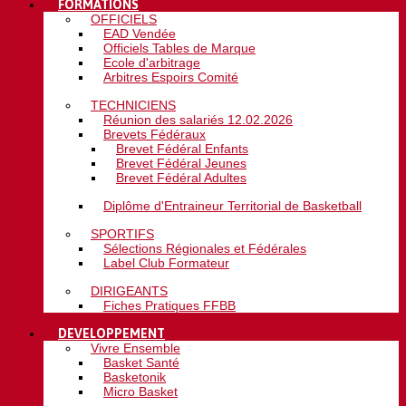
FORMATIONS
OFFICIELS
EAD Vendée
Officiels Tables de Marque
Ecole d'arbitrage
Arbitres Espoirs Comité
TECHNICIENS
Réunion des salariés 12.02.2026
Brevets Fédéraux
Brevet Fédéral Enfants
Brevet Fédéral Jeunes
Brevet Fédéral Adultes
Diplôme d'Entraineur Territorial de Basketball
SPORTIFS
Sélections Régionales et Fédérales
Label Club Formateur
DIRIGEANTS
Fiches Pratiques FFBB
DEVELOPPEMENT
Vivre Ensemble
Basket Santé
Basketonik
Micro Basket