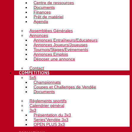
Centre de ressources
Documents
Finances
Prêt de matériel
Agenda
Assemblées Générales
Annonces
Annonces Entraîneurs/Educateurs
Annonces Joueurs/Joueuses
Tournois/Stages/Evénements
Annonces Emplois
Déposer une annonce
Contact
COMPETITIONS
5x5
Championnats
Coupes et Challenges de Vendée
Documents
Règlements sportifs
Calendrier général
3x3
Présentation du 3x3
Series'Vendée 3x3
OPEN PLUS 3x3