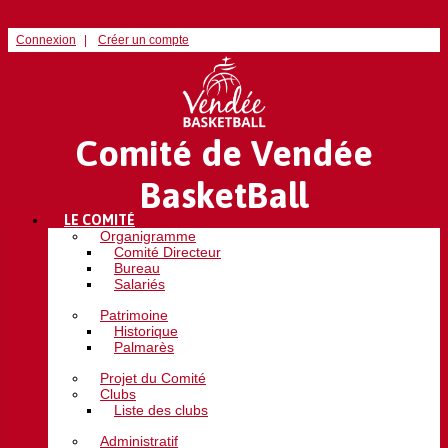
Connexion
Créer un compte
Comité de Vendée
BasketBall
LE COMITÉ
Organigramme
Comité Directeur
Bureau
Salariés
Patrimoine
Historique
Palmarès
Projet du Comité
Clubs
Liste des clubs
Administratif