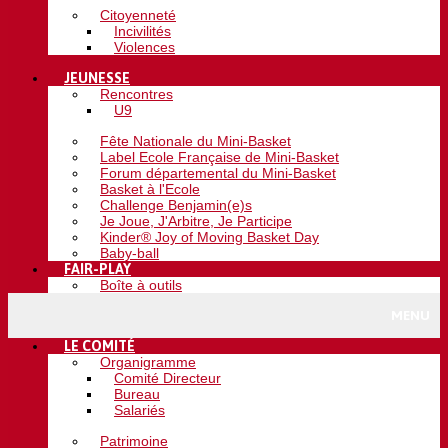
Citoyenneté
Incivilités
Violences
JEUNESSE
Rencontres
U9
Fête Nationale du Mini-Basket
Label Ecole Française de Mini-Basket
Forum départemental du Mini-Basket
Basket à l'Ecole
Challenge Benjamin(e)s
Je Joue, J'Arbitre, Je Participe
Kinder® Joy of Moving Basket Day
Baby-ball
FAIR-PLAY
Boîte à outils
MENU
LE COMITÉ
Organigramme
Comité Directeur
Bureau
Salariés
Patrimoine