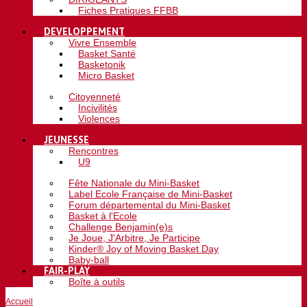
Fiches Pratiques FFBB
DEVELOPPEMENT
Vivre Ensemble
Basket Santé
Basketonik
Micro Basket
Citoyenneté
Incivilités
Violences
JEUNESSE
Rencontres
U9
Fête Nationale du Mini-Basket
Label Ecole Française de Mini-Basket
Forum départemental du Mini-Basket
Basket à l'Ecole
Challenge Benjamin(e)s
Je Joue, J'Arbitre, Je Participe
Kinder® Joy of Moving Basket Day
Baby-ball
FAIR-PLAY
Boîte à outils
Accueil