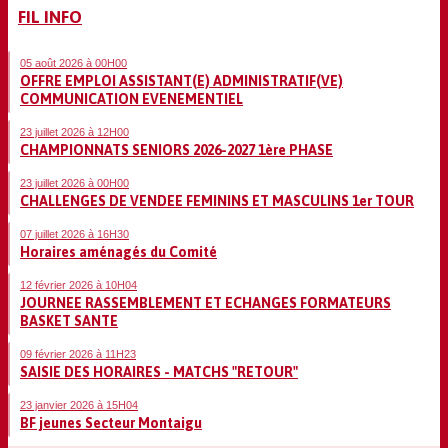
FIL INFO
05 août 2026 à 00H00
OFFRE EMPLOI ASSISTANT(E) ADMINISTRATIF(VE)
COMMUNICATION EVENEMENTIEL
23 juillet 2026 à 12H00
CHAMPIONNATS SENIORS 2026-2027 1ère PHASE
23 juillet 2026 à 00H00
CHALLENGES DE VENDEE FEMININS ET MASCULINS 1er TOUR
07 juillet 2026 à 16H30
Horaires aménagés du Comité
12 février 2026 à 10H04
JOURNEE RASSEMBLEMENT ET ECHANGES FORMATEURS
BASKET SANTE
09 février 2026 à 11H23
SAISIE DES HORAIRES - MATCHS "RETOUR"
23 janvier 2026 à 15H04
BF jeunes Secteur Montaigu