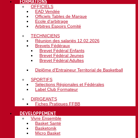
FORMATIONS
OFFICIELS
EAD Vendée
Officiels Tables de Marque
Ecole d'arbitrage
Arbitres Espoirs Comité
TECHNICIENS
Réunion des salariés 12.02.2026
Brevets Fédéraux
Brevet Fédéral Enfants
Brevet Fédéral Jeunes
Brevet Fédéral Adultes
Diplôme d'Entraineur Territorial de Basketball
SPORTIFS
Sélections Régionales et Fédérales
Label Club Formateur
DIRIGEANTS
Fiches Pratiques FFBB
DEVELOPPEMENT
Vivre Ensemble
Basket Santé
Basketonik
Micro Basket