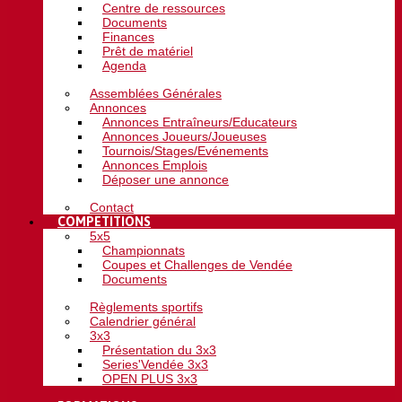
Centre de ressources
Documents
Finances
Prêt de matériel
Agenda
Assemblées Générales
Annonces
Annonces Entraîneurs/Educateurs
Annonces Joueurs/Joueuses
Tournois/Stages/Evénements
Annonces Emplois
Déposer une annonce
Contact
COMPETITIONS
5x5
Championnats
Coupes et Challenges de Vendée
Documents
Règlements sportifs
Calendrier général
3x3
Présentation du 3x3
Series'Vendée 3x3
OPEN PLUS 3x3