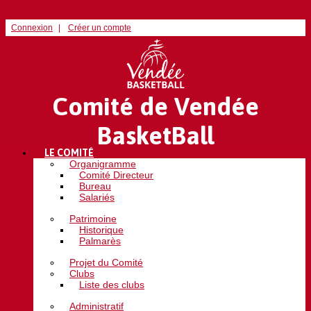
Connexion
Créer un compte
Comité de Vendée
BasketBall
LE COMITÉ
Organigramme
Comité Directeur
Bureau
Salariés
Patrimoine
Historique
Palmarès
Projet du Comité
Clubs
Liste des clubs
Administratif