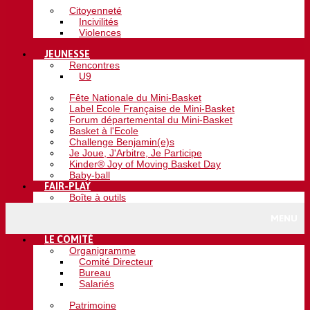
Citoyenneté
Incivilités
Violences
JEUNESSE
Rencontres
U9
Fête Nationale du Mini-Basket
Label Ecole Française de Mini-Basket
Forum départemental du Mini-Basket
Basket à l'Ecole
Challenge Benjamin(e)s
Je Joue, J'Arbitre, Je Participe
Kinder® Joy of Moving Basket Day
Baby-ball
FAIR-PLAY
Boîte à outils
MENU
LE COMITÉ
Organigramme
Comité Directeur
Bureau
Salariés
Patrimoine