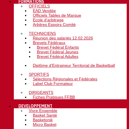
FORMATIONS
OFFICIELS
EAD Vendée
Officiels Tables de Marque
Ecole d'arbitrage
Arbitres Espoirs Comité
TECHNICIENS
Réunion des salariés 12.02.2026
Brevets Fédéraux
Brevet Fédéral Enfants
Brevet Fédéral Jeunes
Brevet Fédéral Adultes
Diplôme d'Entraineur Territorial de Basketball
SPORTIFS
Sélections Régionales et Fédérales
Label Club Formateur
DIRIGEANTS
Fiches Pratiques FFBB
DEVELOPPEMENT
Vivre Ensemble
Basket Santé
Basketonik
Micro Basket