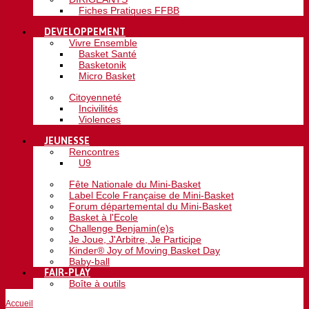
Fiches Pratiques FFBB
DEVELOPPEMENT
Vivre Ensemble
Basket Santé
Basketonik
Micro Basket
Citoyenneté
Incivilités
Violences
JEUNESSE
Rencontres
U9
Fête Nationale du Mini-Basket
Label Ecole Française de Mini-Basket
Forum départemental du Mini-Basket
Basket à l'Ecole
Challenge Benjamin(e)s
Je Joue, J'Arbitre, Je Participe
Kinder® Joy of Moving Basket Day
Baby-ball
FAIR-PLAY
Boîte à outils
Accueil