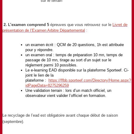
sur le terrain
2. L’examen comprend 5
épreuves que vous retrouvez sur le
Livret de
présentation de l’Examen Arbitre Départemental
:
un examen écrit : QCM de 20 questions, 1h est attribuée
pour y répondre.
un examen oral : temps de préparation 10 mn, temps de
passage de 10 mn, tirage au sort d’un sujet sur le
règlement parmi 10 possibles.
Le e-learning EAD disponible sur la plateforme Sporteef.
Ci-
joint le lien de la
plateforme :
https://ffbb.sporteef.com/Directory/Home.aspx?
idPageData=8275296259
Une validation terrain : lors d’un match officiel, un
observateur vient valider l’officiel en formation.
Le recyclage de l’ead est obligatoire avant chaque début de saison
(septembre).