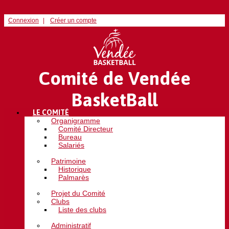
Connexion
Créer un compte
Comité de Vendée
BasketBall
LE COMITÉ
Organigramme
Comité Directeur
Bureau
Salariés
Patrimoine
Historique
Palmarès
Projet du Comité
Clubs
Liste des clubs
Administratif