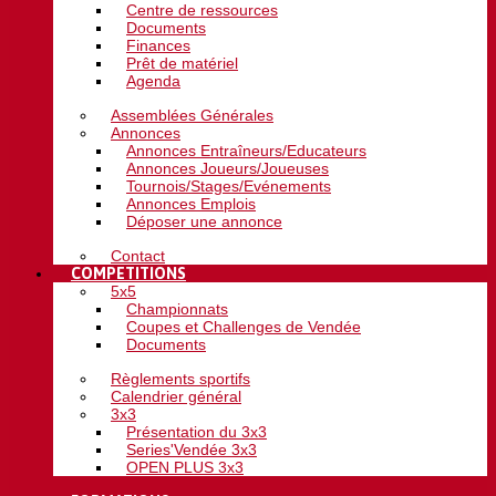
Centre de ressources
Documents
Finances
Prêt de matériel
Agenda
Assemblées Générales
Annonces
Annonces Entraîneurs/Educateurs
Annonces Joueurs/Joueuses
Tournois/Stages/Evénements
Annonces Emplois
Déposer une annonce
Contact
COMPETITIONS
5x5
Championnats
Coupes et Challenges de Vendée
Documents
Règlements sportifs
Calendrier général
3x3
Présentation du 3x3
Series'Vendée 3x3
OPEN PLUS 3x3