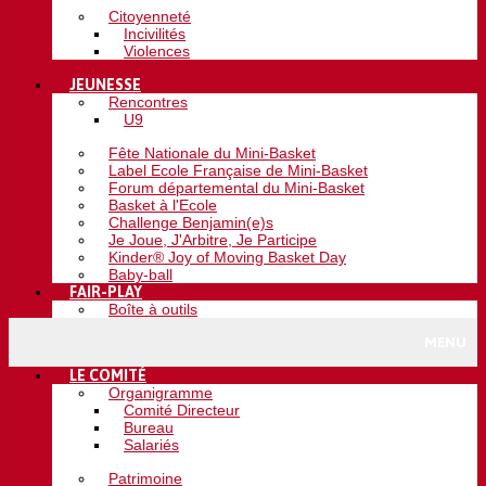
Citoyenneté
Incivilités
Violences
JEUNESSE
Rencontres
U9
Fête Nationale du Mini-Basket
Label Ecole Française de Mini-Basket
Forum départemental du Mini-Basket
Basket à l'Ecole
Challenge Benjamin(e)s
Je Joue, J'Arbitre, Je Participe
Kinder® Joy of Moving Basket Day
Baby-ball
FAIR-PLAY
Boîte à outils
MENU
LE COMITÉ
Organigramme
Comité Directeur
Bureau
Salariés
Patrimoine