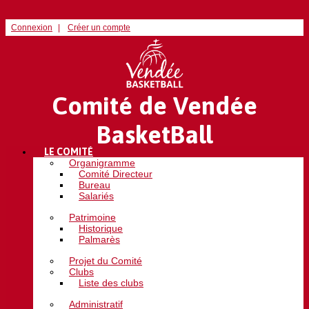
Connexion
Créer un compte
Comité de Vendée
BasketBall
LE COMITÉ
Organigramme
Comité Directeur
Bureau
Salariés
Patrimoine
Historique
Palmarès
Projet du Comité
Clubs
Liste des clubs
Administratif