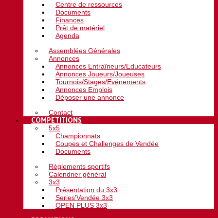
Centre de ressources
Documents
Finances
Prêt de matériel
Agenda
Assemblées Générales
Annonces
Annonces Entraîneurs/Educateurs
Annonces Joueurs/Joueuses
Tournois/Stages/Evénements
Annonces Emplois
Déposer une annonce
Contact
COMPETITIONS
5x5
Championnats
Coupes et Challenges de Vendée
Documents
Règlements sportifs
Calendrier général
3x3
Présentation du 3x3
Series'Vendée 3x3
OPEN PLUS 3x3