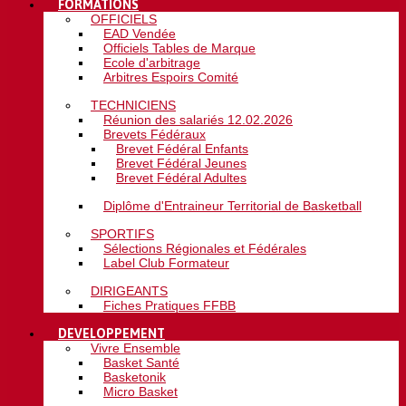
FORMATIONS
OFFICIELS
EAD Vendée
Officiels Tables de Marque
Ecole d'arbitrage
Arbitres Espoirs Comité
TECHNICIENS
Réunion des salariés 12.02.2026
Brevets Fédéraux
Brevet Fédéral Enfants
Brevet Fédéral Jeunes
Brevet Fédéral Adultes
Diplôme d'Entraineur Territorial de Basketball
SPORTIFS
Sélections Régionales et Fédérales
Label Club Formateur
DIRIGEANTS
Fiches Pratiques FFBB
DEVELOPPEMENT
Vivre Ensemble
Basket Santé
Basketonik
Micro Basket