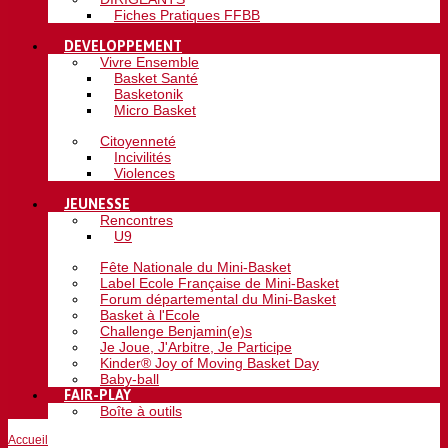
Fiches Pratiques FFBB
DEVELOPPEMENT
Vivre Ensemble
Basket Santé
Basketonik
Micro Basket
Citoyenneté
Incivilités
Violences
JEUNESSE
Rencontres
U9
Fête Nationale du Mini-Basket
Label Ecole Française de Mini-Basket
Forum départemental du Mini-Basket
Basket à l'Ecole
Challenge Benjamin(e)s
Je Joue, J'Arbitre, Je Participe
Kinder® Joy of Moving Basket Day
Baby-ball
FAIR-PLAY
Boîte à outils
Accueil