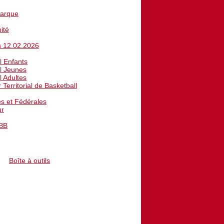
Marque
ité
s 12.02.2026
l Enfants
l Jeunes
l Adultes
Territorial de Basketball
es et Fédérales
ur
FBB
IR-PLAY
Boîte à outils