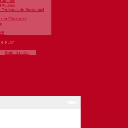
l Jeunes
l Adultes
Territorial de Basketball
es et Fédérales
ur
FBB
IR-PLAY
Boîte à outils
MENU