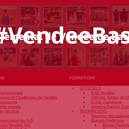
temental de Vendée de Bas
NS
FORMATIONS
OFFICIELS
hampionnats
EAD Vendée
oupes et Challenges de Vendée
Officiels Tables de 
ocuments
Ecole d'arbitrage
nts sportifs
Arbitres Espoirs Com
er général
TECHNICIENS
Réunion des salarié
résentation du 3x3
Brevets Fédéraux
eries'Vendée 3x3
Brevet Fédéra