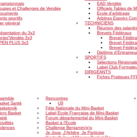
hampionnats
EAD Vendée
oupes et Challenges de Vendée
Officiels Tables de 
ocuments
Ecole d'arbitrage
nts sportifs
Arbitres Espoirs Com
er général
TECHNICIENS
Réunion des salarié
résentation du 3x3
Brevets Fédéraux
eries'Vendée 3x3
Brevet Fédéra
PEN PLUS 3x3
Brevet Fédéra
Brevet Fédéra
Diplôme d'Entraineur 
SPORTIFS
Sélections Régional
Label Club Formate
DIRIGEANTS
Fiches Pratiques F
MENT
JEUNESSE
FA
nsemble
Rencontres
asket Santé
U9
asketonik
Fête Nationale du Mini-Basket
icro Basket
Label Ecole Française de Mini-Basket
neté
Forum départemental du Mini-Basket
civilités
Basket à l'Ecole
iolences
Challenge Benjamin(e)s
Je Joue, J'Arbitre, Je Participe