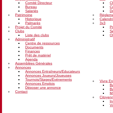
Comité Directeur
C
Bureau
C
Salariés
D
Patrimoine
Règleme
Historique
Calendri
Palmarès
3x3
Projet du Comité
P
Clubs
S
Liste des clubs
O
Administratif
Centre de ressources
Documents
Finances
Prêt de matériel
Agenda
Assemblées Générales
Annonces
Annonces Entraîneurs/Educateurs
DEVELOPPE
Annonces Joueurs/Joueuses
Tournois/Stages/Evénements
Vivre E
Annonces Emplois
B
Déposer une annonce
B
Contact
M
Citoyen
In
V