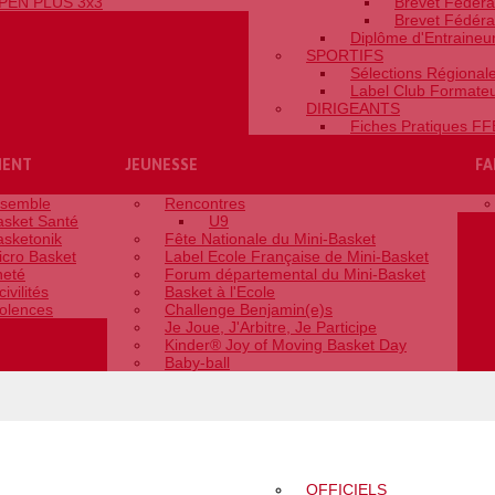
PEN PLUS 3x3
Brevet Fédéra
Brevet Fédéra
Diplôme d'Entraineur 
SPORTIFS
Sélections Régional
Label Club Formate
DIRIGEANTS
Fiches Pratiques F
MENT
JEUNESSE
FA
nsemble
Rencontres
asket Santé
U9
asketonik
Fête Nationale du Mini-Basket
icro Basket
Label Ecole Française de Mini-Basket
neté
Forum départemental du Mini-Basket
civilités
Basket à l'Ecole
iolences
Challenge Benjamin(e)s
Je Joue, J'Arbitre, Je Participe
Kinder® Joy of Moving Basket Day
Baby-ball
NS
FORMATIONS
OFFICIELS