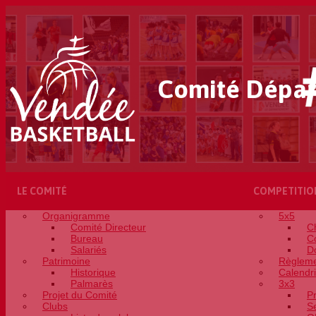
Comité Dépar
LE COMITÉ
COMPETITIO
Organigramme
5x5
Comité Directeur
C
Bureau
C
Salariés
D
Patrimoine
Règleme
Historique
Calendri
Palmarès
3x3
Projet du Comité
P
Clubs
S