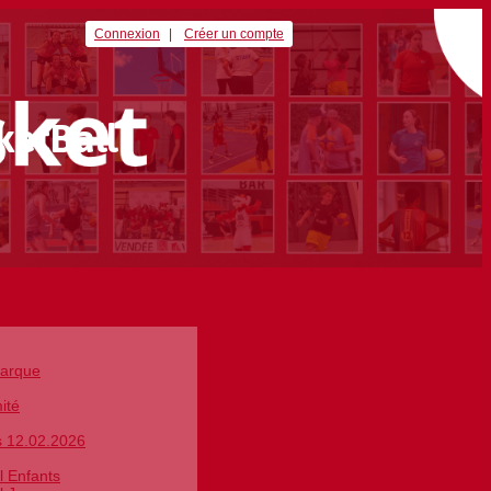
Connexion
Créer un compte
ketBall
Marque
ité
s 12.02.2026
l Enfants