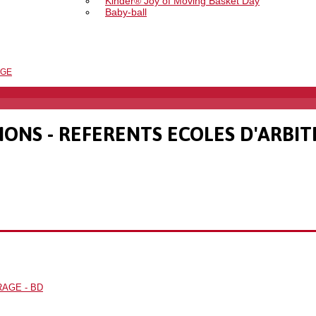
Kinder® Joy of Moving Basket Day
Baby-ball
AGE
ONS - REFERENTS ECOLES D'ARBI
RAGE - BD