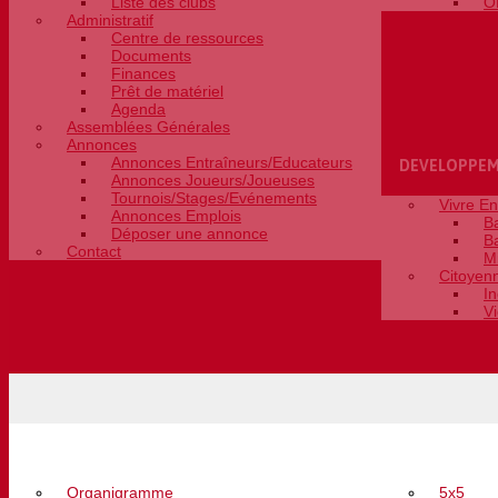
Liste des clubs
O
Administratif
Centre de ressources
Documents
Finances
Prêt de matériel
Agenda
Assemblées Générales
Annonces
Annonces Entraîneurs/Educateurs
DEVELOPPE
Annonces Joueurs/Joueuses
Tournois/Stages/Evénements
Vivre E
Annonces Emplois
B
Déposer une annonce
B
Contact
M
Citoyen
In
V
LE COMITÉ
COMPETITIO
Organigramme
5x5