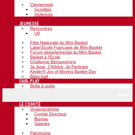
Citoyenneté
Incivilités
Violences
JEUNESSE
Rencontres
U9
Fête Nationale du Mini-Basket
Label Ecole Française de Mini-Basket
Forum départemental du Mini-Basket
Basket à l'Ecole
Challenge Benjamin(e)s
Je Joue, J'Arbitre, Je Participe
Kinder® Joy of Moving Basket Day
Baby-ball
FAIR-PLAY
Boîte à outils
MENU
LE COMITÉ
Organigramme
Comité Directeur
Bureau
Salariés
Patrimoine