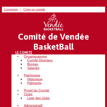
Connexion
Créer un compte
Comité de Vendée
BasketBall
LE COMITÉ
Organigramme
Comité Directeur
Bureau
Salariés
Patrimoine
Historique
Palmarès
Projet du Comité
Clubs
Liste des clubs
Administratif