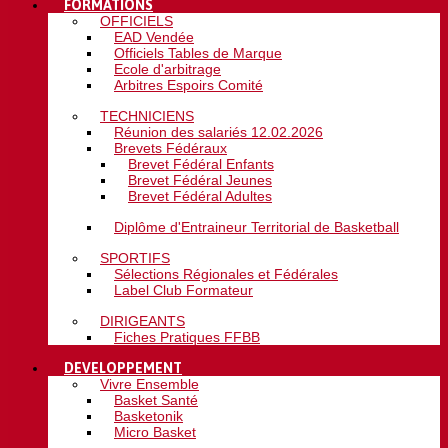
FORMATIONS
OFFICIELS
EAD Vendée
Officiels Tables de Marque
Ecole d'arbitrage
Arbitres Espoirs Comité
TECHNICIENS
Réunion des salariés 12.02.2026
Brevets Fédéraux
Brevet Fédéral Enfants
Brevet Fédéral Jeunes
Brevet Fédéral Adultes
Diplôme d'Entraineur Territorial de Basketball
SPORTIFS
Sélections Régionales et Fédérales
Label Club Formateur
DIRIGEANTS
Fiches Pratiques FFBB
DEVELOPPEMENT
Vivre Ensemble
Basket Santé
Basketonik
Micro Basket