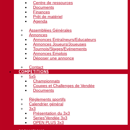
Centre de ressources
Documents
Finances
Prêt de matériel
Agenda
Assemblées Générales
Annonces
Annonces Entraîneurs/Educateurs
Annonces Joueurs/Joueuses
Tournois/Stages/Evénements
Annonces Emplois
Déposer une annonce
Contact
COMPETITIONS
5x5
Championnats
Coupes et Challenges de Vendée
Documents
Règlements sportifs
Calendrier général
3x3
Présentation du 3x3
Series'Vendée 3x3
OPEN PLUS 3x3