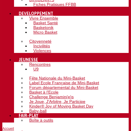
Fiches Pratiques FFBB
DEVELOPPEMENT
Vivre Ensemble
Basket Santé
Basketonik
Micro Basket
Citoyenneté
Incivilités
Violences
JEUNESSE
Rencontres
U9
Fête Nationale du Mini-Basket
Label Ecole Française de Mini-Basket
Forum départemental du Mini-Basket
Basket à l'Ecole
Challenge Benjamin(e)s
Je Joue, J'Arbitre, Je Participe
Kinder® Joy of Moving Basket Day
Baby-ball
FAIR-PLAY
Boîte à outils
Accueil