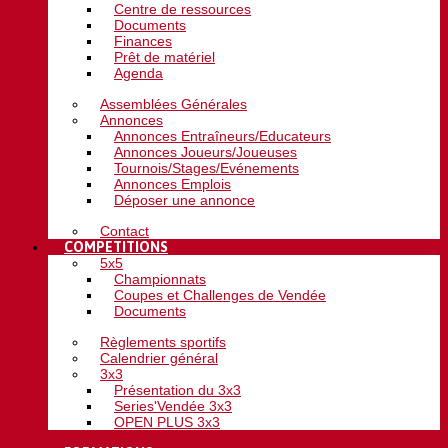
Centre de ressources
Documents
Finances
Prêt de matériel
Agenda
Assemblées Générales
Annonces
Annonces Entraîneurs/Educateurs
Annonces Joueurs/Joueuses
Tournois/Stages/Evénements
Annonces Emplois
Déposer une annonce
Contact
COMPETITIONS
5x5
Championnats
Coupes et Challenges de Vendée
Documents
Règlements sportifs
Calendrier général
3x3
Présentation du 3x3
Series'Vendée 3x3
OPEN PLUS 3x3