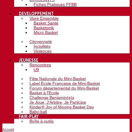
Fiches Pratiques FFBB
DEVELOPPEMENT
Vivre Ensemble
Basket Santé
Basketonik
Micro Basket
Citoyenneté
Incivilités
Violences
JEUNESSE
Rencontres
U9
Fête Nationale du Mini-Basket
Label Ecole Française de Mini-Basket
Forum départemental du Mini-Basket
Basket à l'Ecole
Challenge Benjamin(e)s
Je Joue, J'Arbitre, Je Participe
Kinder® Joy of Moving Basket Day
Baby-ball
FAIR-PLAY
Boîte à outils
Accueil