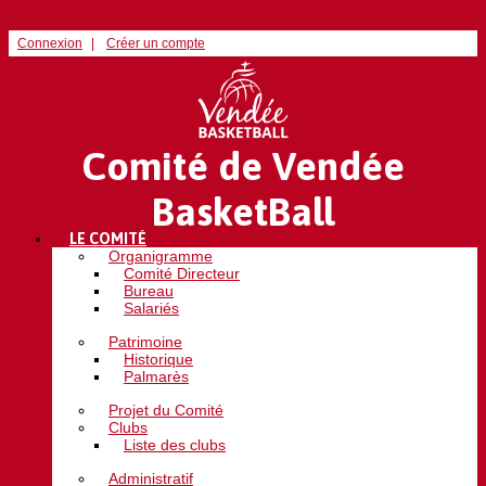
Connexion
Créer un compte
Comité de Vendée
BasketBall
LE COMITÉ
Organigramme
Comité Directeur
Bureau
Salariés
Patrimoine
Historique
Palmarès
Projet du Comité
Clubs
Liste des clubs
Administratif