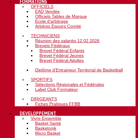
FORMATIONS
OFFICIELS
EAD Vendée
Officiels Tables de Marque
Ecole d'arbitrage
Arbitres Espoirs Comité
TECHNICIENS
Réunion des salariés 12.02.2026
Brevets Fédéraux
Brevet Fédéral Enfants
Brevet Fédéral Jeunes
Brevet Fédéral Adultes
Diplôme d'Entraineur Territorial de Basketball
SPORTIFS
Sélections Régionales et Fédérales
Label Club Formateur
DIRIGEANTS
Fiches Pratiques FFBB
DEVELOPPEMENT
Vivre Ensemble
Basket Santé
Basketonik
Micro Basket