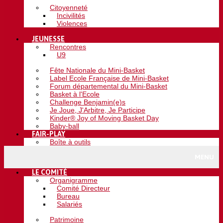
Citoyenneté
Incivilités
Violences
JEUNESSE
Rencontres
U9
Fête Nationale du Mini-Basket
Label Ecole Française de Mini-Basket
Forum départemental du Mini-Basket
Basket à l'Ecole
Challenge Benjamin(e)s
Je Joue, J'Arbitre, Je Participe
Kinder® Joy of Moving Basket Day
Baby-ball
FAIR-PLAY
Boîte à outils
MENU
LE COMITÉ
Organigramme
Comité Directeur
Bureau
Salariés
Patrimoine